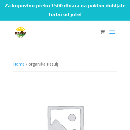
𝗭𝗮 𝗸𝘂𝗽𝗼𝘃𝗶𝗻𝘂 𝗽𝗿𝗲𝗸𝗼 𝟭𝟱𝟬𝟬 𝗱𝗶𝗻𝗮𝗿𝗮 𝗻𝗮 𝗽𝗼𝗸𝗹𝗼𝗻 𝗱𝗼𝗯𝗶𝗷𝗮𝘁𝗲
𝘁𝗼𝗿𝗯𝘂 𝗼𝗱 𝗷𝘂𝘁𝗲!
Home
/ orgaNika Pasulj