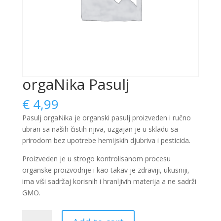
orgaNika Pasulj
€
4,99
Pasulj orgaNika je organski pasulj proizveden i ručno
ubran sa naših čistih njiva, uzgajan je u skladu sa
prirodom bez upotrebe hemijskih djubriva i pesticida.
Proizveden je u strogo kontrolisanom procesu
organske proizvodnje
i kao takav je zdraviji,
ukusniji,
ima viši sadržaj korisnih i hranljivih materija
a ne sadrži
GMO.
orgaNika